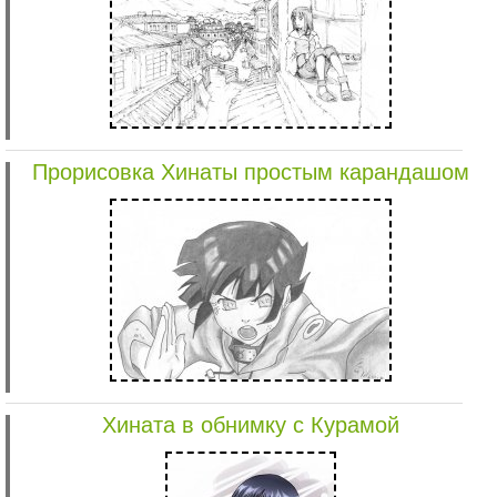
Прорисовка Хинаты простым карандашом
Хината в обнимку с Курамой