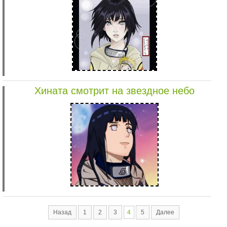
Хината смотрит на звездное небо
Назад
1
2
3
4
5
Далее