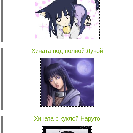
Хината под полной Луной
Хината с куклой Наруто