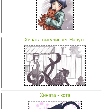
Хината выгуливает Наруто
Хината - котэ