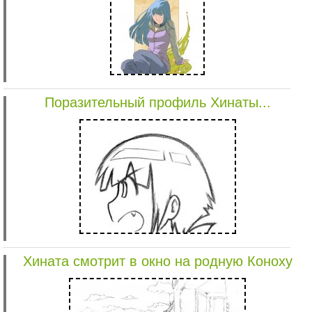
Поразительный профиль Хинаты...
Хината смотрит в окно на родную Коноху