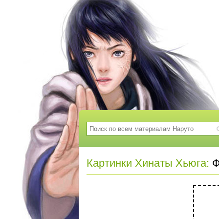
Картинки Хинаты Хьюга:
Ф