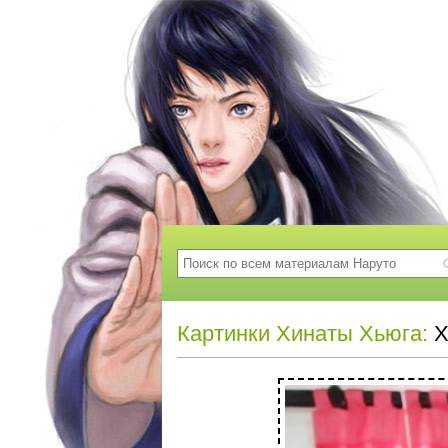
Картинки Хинаты Хьюга:
Х